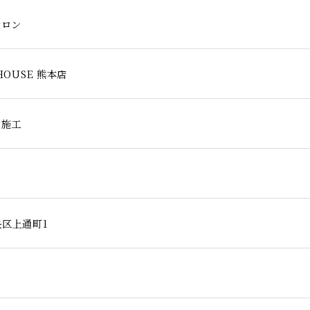
サロン
 HOUSE 熊本店
・施工
区上通町1